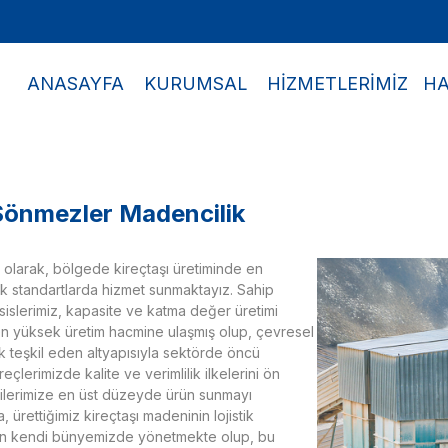
ANASAYFA
KURUMSAL
HİZMETLERİMİZ
HA
 Sönmezler Madencilik
olarak, bölgede kireçtaşı üretiminde en
 standartlarda hizmet sunmaktayız. Sahip
slerimiz, kapasite ve katma değer üretimi
n yüksek üretim hacmine ulaşmış olup, çevresel
k teşkil eden altyapısıyla sektörde öncü
çlerimizde kalite ve verimlilik ilkelerini ön
rilerimize en üst düzeyde ürün sunmayı
 ürettiğimiz kireçtaşı madeninin lojistik
en kendi bünyemizde yönetmekte olup, bu