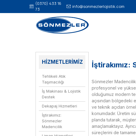
(0370) 433 16
info@sonmezlerlojistik.com
73
HİZMETLERİMİZ
İştirakımız:
Tehlikeli Atık
Sönmezler Madencilik 
Taşımacılığı
profesyonel ve yüksek
İş Makinası & Lojistik
olduğumuz modern tesi
Destek
açısından bölgedeki e
Dekapaj Hizmetleri
ve teknik açıdan örne
konumdadır. Üretim süre
İştirakımız:
planda tutarak, müşte
Sönmezler
amaçlamaktayız. Ayrıca,
Madencilik
süreçlerini de tamam
Liman Hizmetleri