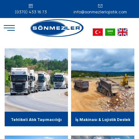
(0370) 433 16 73
info@sonmezlerlojistik.com
Tehlikeli Atık Taşımacılığı
İş Makinası & Lojistik Destek