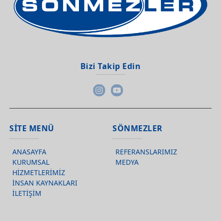
E posta
Bizi Takip Edin
info@sönmezler.com |
info@sonmezlerlojistik.com
SİTE MENÜ
SÖNMEZLER
Gönder
ANASAYFA
REFERANSLARIMIZ
KURUMSAL
MEDYA
HİZMETLERİMİZ
Telefon
İNSAN KAYNAKLARI
+90 370 433 16 73
İLETİŞİM