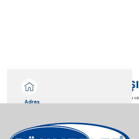
Bize ulaş
Herhangi bir sorunuz mu va
Adres
Zopran mah. Akçabük Mevkii No:1
Sönmezler/ Merkez/ KARABÜK