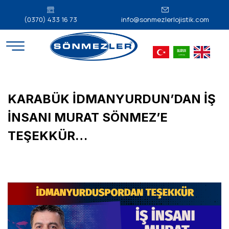
(0370) 433 16 73
info@sonmezlerlojistik.com
KARABÜK İDMANYURDUN’DAN İŞ
İNSANI MURAT SÖNMEZ’E
TEŞEKKÜR…