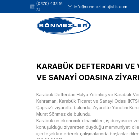
(0370) 433 16
info@sonmezlerlojistik.com
73
KARABÜK DEFTERDARI VE 
VE SANAYİ ODASINA ZİYAR
Karabük Defterdarı Hülya Yelimlieş ve Karabük Ve
Kahraman, Karabük Ticaret ve Sanayi Odası (KTSO
Çapraz’ı ziyarette bulundu. Ziyarette Yönetim Kur
Murat Sönmez de bulundu.
Karabük’ün ekonomik dinamikleri, iş dünyasının verg
konuşulduğu ziyaretten duyduğu memnuniyeti dile g
için teşekkür ederek çalışmalarında başlarılar diled