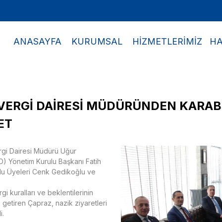
ANASAYFA
KURUMSAL
HİZMETLERİMİZ
HA
VERGİ DAİRESİ MÜDÜRÜNDEN KARAB
ET
rgi Dairesi Müdürü Uğur
) Yönetim Kurulu Başkanı Fatih
ulu Üyeleri Cenk Gedikoğlu ve
i kuralları ve beklentilerinin
etiren Çapraz, nazik ziyaretleri
i.