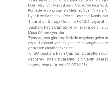
Sayın Başesgioğlu, Büyük Birlik Partisi Genel Baş
Mahir Alay, Cumhurbaşkanlığı Sağlık Merkezi Müd
Konfederasyonu Başkanı Mehmet Alver, Ankara Ar
Uyanık
ve Safranbolu Devlet Hastanesi Kantin İşlet
Ticaret ve Sanayi Odası’nı (KTSO) ziyaret 
Başkanı Fatih Çapraz ile bir araya geldi.
Ziy
Murat Sönmez yer aldı.
Ziyarette; son günlerde ilimizde meydana gelen or
olsun dileklerini ileten heyet, orman yangıları kar
gösterilen çabaları takdir etti.
KTSO Başkanı Fatih Çapraz, ziyaretten duy
getirerek, nazik ziyaretleri için Sayın Başe
heyete teşekkür etti.(31.07.2025)