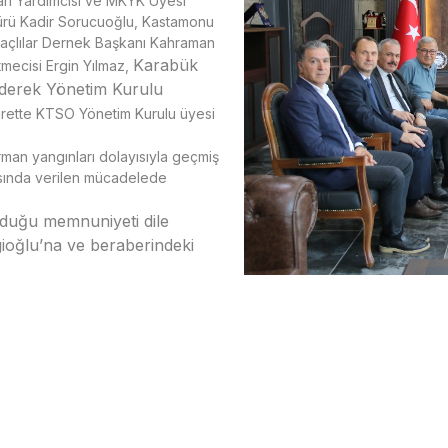
kan Yardımcısı ve MKYK Üyesi
ürü Kadir Sorucuoğlu, Kastamonu
açlılar Dernek Başkanı Kahraman
Karabük
mecisi Ergin Yılmaz,
ederek Yönetim Kurulu
arette KTSO Yönetim Kurulu üyesi
man yangınları dolayısıyla geçmiş
şısında verilen mücadelede
duğu memnuniyeti dile
sgioğlu’na ve beraberindeki