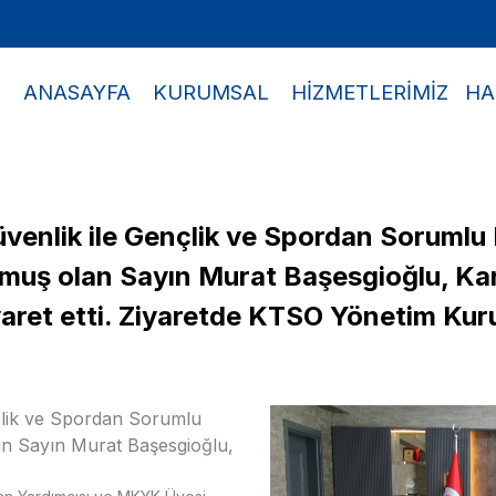
ANASAYFA
KURUMSAL
HİZMETLERİMİZ
HA
Güvenlik ile Gençlik ve Spordan Sorumlu
nmuş olan Sayın Murat Başesgioğlu, K
yaret etti. Ziyaretde KTSO Yönetim Kur
nçlik ve Spordan Sorumlu
an Sayın Murat Başesgioğlu,