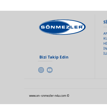
S
A
K
H
İ
İL
Bizi Takip Edin
www.xn--snmezler-n4a.com ©