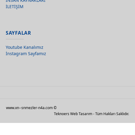
İNSAN KAYNAKLARI
İLETİŞİM
SAYFALAR
Youtube Kanalımız
İnstagram Sayfamız
www.xn--snmezler-n4a.com ©
Teknoers Web Tasarım - Tüm Hakları Saklıdır.